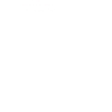
〒105-0001
東京都港区虎ノ門3-25-1
TEL 03-3431-5985
お問い合わせ
​光明寺について
仏事
住職あいさつ
法事
年中行事
葬儀
歴史
仏前結婚式
境内案内