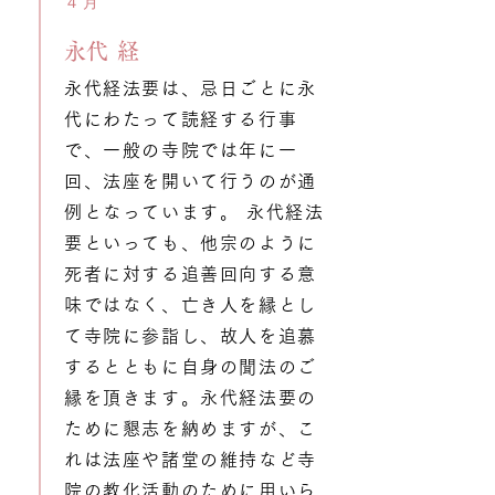
４月
​永代経
永代経法要は、忌日ごとに永
代にわたって読経する行事
で、一般の寺院では年に一
回、法座を開いて行うのが通
例となっています。 永代経法
要といっても、他宗のように
死者に対する追善回向する意
味ではなく、亡き人を縁とし
て寺院に参詣し、故人を追慕
するとともに自身の聞法のご
縁を頂きます。永代経法要の
ために懇志を納めますが、こ
れは法座や諸堂の維持など寺
院の教化活動のために用いら