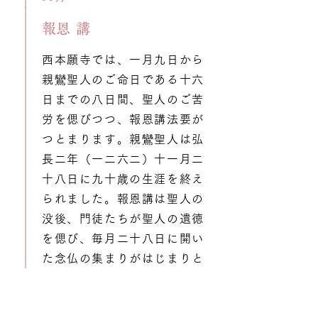
​報恩講
西本願寺では、一月九日から
親鸞聖人のご命日である十六
日までの八日間、聖人のご苦
労を偲びつつ、報恩講法要が
つとまります。親鸞聖人は弘
長二年（一二六二）十一月二
十八日に九十歳の生涯を終え
られました。報恩講は聖人の
没後、門徒たちが聖人の遺徳
を偲び、毎月二十八日に開い
た念仏の集まりがはじまりと
いわれ、本願寺三世の覚如が
その集まりを「講」と称し、