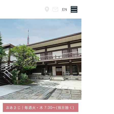
EN
東京・神谷町
おあさじ｜毎週火・木 7:30〜(祝日除く)