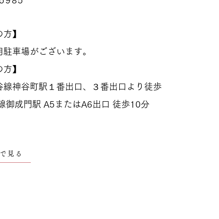
-5985
の方】
用駐車場がございます。
の方】
谷線神谷町駅１番出口、３番出口より徒歩
御成門駅 A5またはA6出口 徒歩10分
pで見る