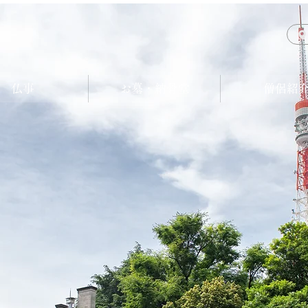
仏事
お墓・納骨堂
僧侶紹