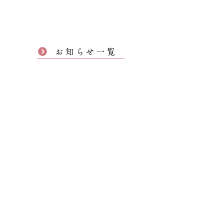
お知らせ一覧
東京・神谷町光明寺
〒105-0001
東京都港区虎ノ門3-25-1
TEL 03-3431-5985
お問い合わせ