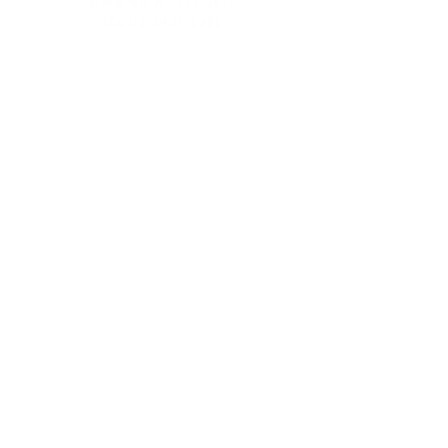
東京都港区虎ノ門3-25-1
TEL 03-3431-5985
お問い合わせ
​光明寺について
仏事
住職あいさつ
法事
年中行事
葬儀
歴史
仏前結婚式
境内案内
​お墓・納骨堂
僧侶紹介