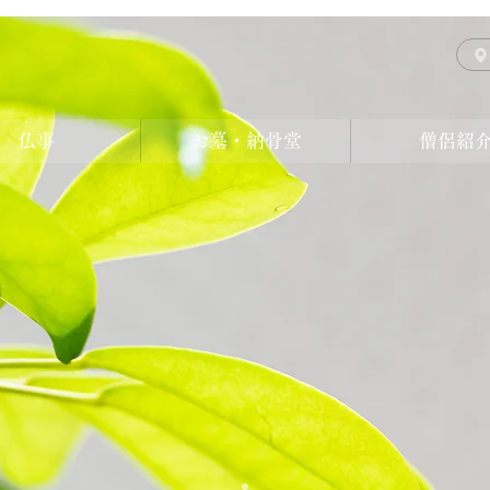
仏事
お墓・納骨堂
僧侶紹