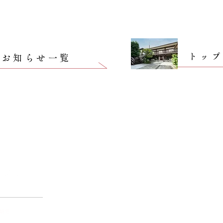
トッ
お知らせ一覧
​光明寺について
仏事
​お
法事
住職あいさつ
葬儀
年中行事
明寺
仏前結婚式
歴史