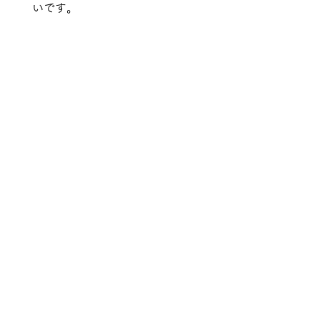
いです。
お寺の庭に紅白の梅が咲きまし
た。
神谷町オープンテラス
Comments