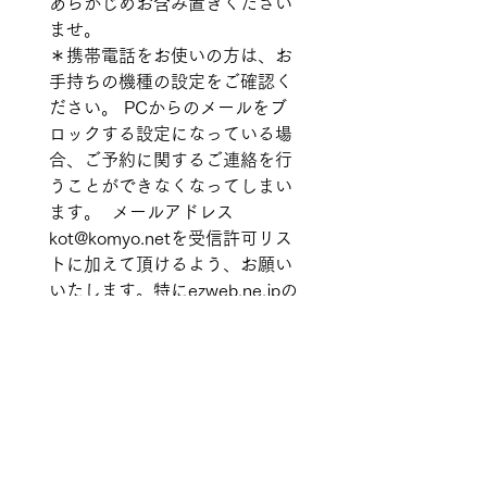
あらかじめお含み置きください
ませ。  
＊携帯電話をお使いの方は、お
手持ちの機種の設定をご確認く
ださい。 PCからのメールをブ
ロックする設定になっている場
合、ご予約に関するご連絡を行
うことができなくなってしまい
ます。  メールアドレス　
kot@komyo.netを受信許可リス
トに加えて頂けるよう、お願い
いたします。特にezweb.ne.jpの
メールアドレスをお使いの方に
は、指定受信リストに入れて頂
くか、一時的になりすまし規制
を「低」にしていただければ幸
いです。