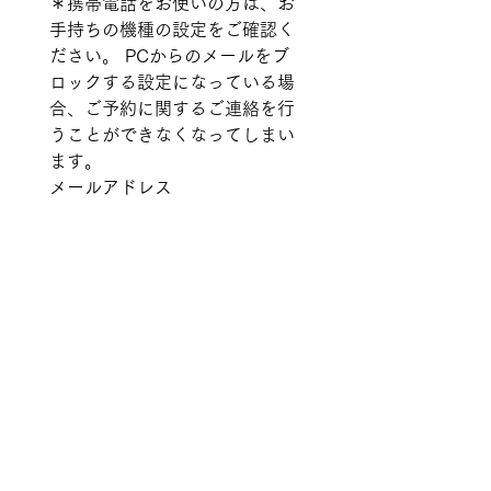
＊携帯電話をお使いの方は、お
手持ちの機種の設定をご確認く
ださい。 PCからのメールをブ
ロックする設定になっている場
合、ご予約に関するご連絡を行
うことができなくなってしまい
ます。 
メールアドレス　
kot@komyo.netを受信許可リス
トに加えて頂けるよう、お願い
いたします。特にezweb.ne.jpの
メールアドレスをお使いの方に
は、指定受信リストに入れて頂
くか、一時的になりすまし規制
を「低」にしていただければ幸
いです。