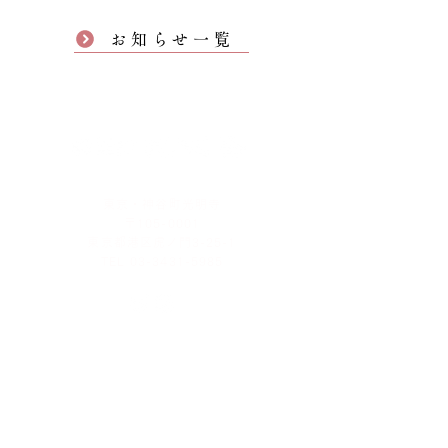
お知らせ一覧
東京・神谷町光明寺
〒105-0001
東京都港区虎ノ門3-25-1
TEL 03-3431-5985
お問い合わせ