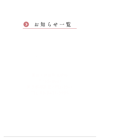
お知らせ一覧
東京・神谷町光明寺
〒105-0001
東京都港区虎ノ門3-25-1
TEL 03-3431-5985
お問い合わせ