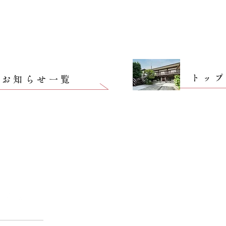
トッ
お知らせ一覧
​光明寺について
仏事
​お
法事
住職あいさつ