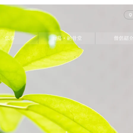
仏事
お墓・納骨堂
僧侶紹